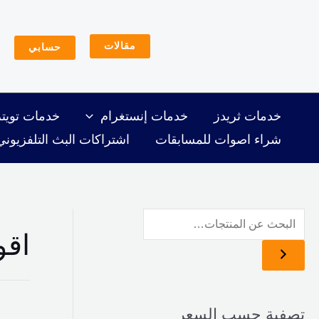
خطي
أ
أ
لى
د
ع
مقالات
حسابي
لمحتوى
ن
ل
ى
ى
س
س
خدمات ثريدز
خدمات إنستغرام
خدمات تويتر
ع
ع
شراء اصوات للمسابقات
اشتراكات البث التلفزيوني
ر
ر
اقو
تصفية حسب السعر