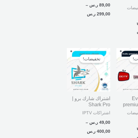
89,00
ر.س
–
يضات
299,00
ر.س
السعر
نطاق
الحالي
السعر:
ت!
تخفيضات!
هو:
من
320,00 ر.س.
خلال
 Evdtv
اشتراك شارك برو |
Shark Pro
premiu
يضات
اشتراكات IPTV
49,00
ر.س
–
400,00
ر.س