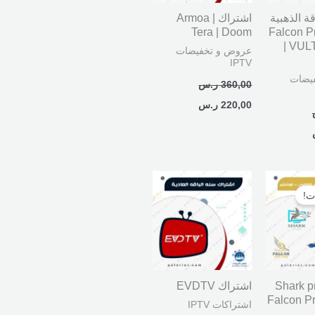
ة الذهبية
اشتراك Armoa |
 سنة Falcon Pro
Tera | Doom
| VUL
عروض و تخفيضات
IPTV
يضات
360,00
ر.س
220,00
ر.س
السعر
نطاق
الحالي
السعر:
ت!
هو:
من
449,00 ر.س.
خلال
ك Shark pro |
اشتراك EVDTV
Falcon Pr
اشتراكات IPTV