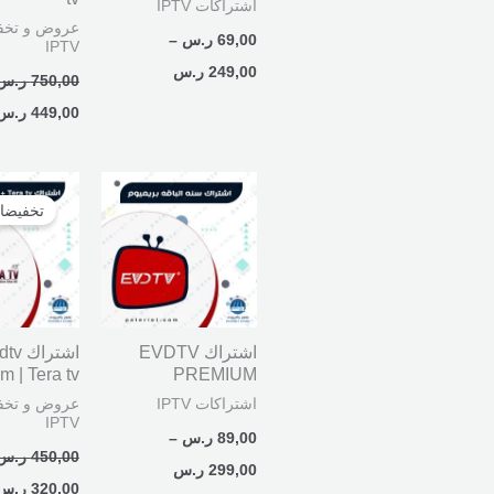
اشتراكات IPTV
عروض و تخف
69,00
ر.س
–
IPTV
249,00
ر.س
750,00
ر.س
449,00
ر.س
نطاق
السعر
السعر:
الأصلي
تخفيضا
من
هو:
450,00 ر.س.
خلال
اشتراك EVDTV
اشتراك
m | Tera tv
PREMIUM
اشتراكات IPTV
عروض و تخف
IPTV
89,00
ر.س
–
450,00
ر.س
299,00
ر.س
320,00
ر.س