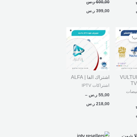
600,00
ر.س
399,00
ر.س
السعر
نطاق
الحالي
السعر:
ت!
هو:
من
320,00 ر.س.
خلال
اك VULTURE
اشتراك الفا | ALFA
TV
اشتراكات IPTV
يضات
55,00
ر.س
–
218,00
ر.س
لسعر