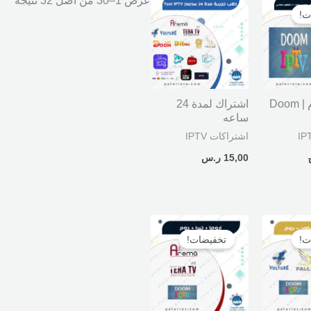
عرض 1–30 من أصل 32 نتيجة
لحالي
ت!
و:
59, ر.س.
اشتراك دوم | Doom
اشتراك لمدة 24
ساعه
اشتراكات IPTV
15,00
ر.س
السعر
السعر
السعر
الحالي
الأصلي
الحالي
ت!
تخفيضات!
هو:
هو:
هو:
349,00 ر.س.
360,00 ر.س.
220,00 ر.س.