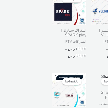
من
من
خلال
خلال
تشر |
اشتراك سبارك |
SPARK play
VU
اشتراكات IPTV
–
100,00
ر.س
–
399,00
ر.س
السعر
السعر
السعر
الحالي
الأصلي
الحالي
ت!
تخفيضات!
هو:
هو:
هو:
299,00 ر.س.
350,00 ر.س.
269,00 ر.س.
 Shark |
P
يضات