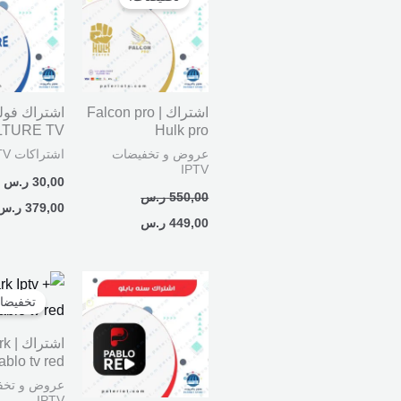
هو:
هو:
550,00 ر.س.
449,00 ر.س.
اشتراك Falcon pro |
اشتراك فول
LTURE TV
Hulk pro
عروض و تخفيضات
اشتراكات IPTV
IPTV
30,00
ر.س
550,00
ر.س
379,00
ر.س
449,00
ر.س
السعر
الأصلي
تخفيضا
هو:
450,00 ر.س.
اشتراك
ablo tv red
عروض و تخف
IPTV