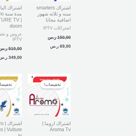
اشتراك smarters
اشتراك الباق
سنه و ثلاثه شهور
مدة
اضافية مجانا
TURE TV |
doom
اشتراكات IPTV
عروض و تخف
150,00
ر.س
IPTV
69,00
ر.س
510,00
ر.س
349,00
ر.س
نطاق
السعر
السعر:
الأصلي
تخفيضات!
تخفيضا
من
هو:
750,00 ر.س.
خلال
اشتراك اروما |
اشترا
o | Vulture
Aroma Tv
tv