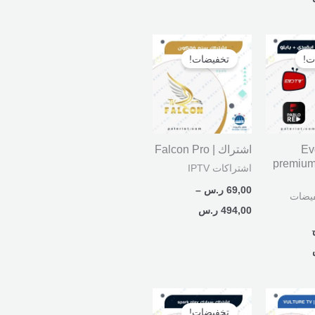
السعر
نطاق
الحالي
السعر:
ت!
تخفيضات!
هو:
من
300,00 ر.س.
خلال
 Evdtv
اشتراك | Falcon Pro
premium 
اشتراكات IPTV
69,00
ر.س
–
يضات
494,00
ر.س
نطاق
نطاق
السعر:
السعر:
تخفيضات!