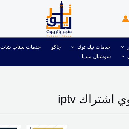
خدمات تيك توك
جاكو
خدمات سناب شات
سوشيال ميديا
ي اشتراك iptv
نطاق
السعر
ا