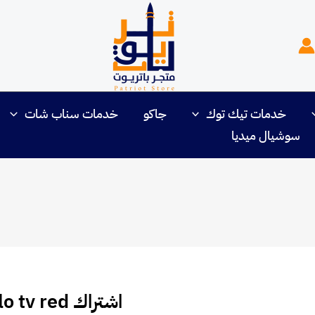
خدمات تيك توك
جاكو
خدمات سناب شات
سوشيال ميديا
اشتراك Shark | Pablo tv red