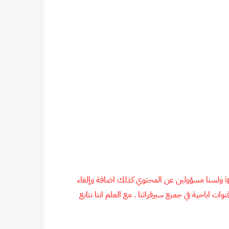
نحن لسنا مالكين للسيرفرات وانما موزعين فقط ونحاول توفير اقصى حد ممكن للدعم كذلك لا يوجد لدينا أي ضمان لأي خدمة iptv ولسنا مسؤولين عن المحتوي كذلك اضافة وإلغاء
ات اباحية في جميع سيرفراتنا . مع العلم اننا نتابع