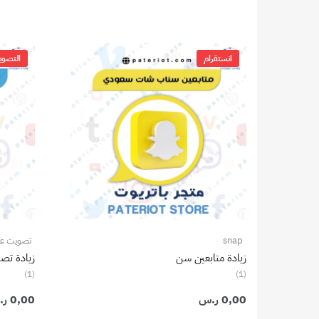
انستقرام
التصوي
snap
تصويت على
زيادة متابعين سن
زيادة تص
(1)
(1)
0,00
ر.س
0,00
ر.