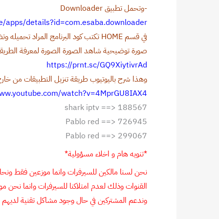
-وتحمل تطبيق Downloader
ore/apps/details?id=com.esaba.downloader
في قسم HOME تكتب كود البرنامج المراد تحميله وتضغط go
صورة توضيحية شاهد الصورة الصورة لمعرفة الطريق
https://prnt.sc/GQ9XiytivrAd
وهذا شرح باليوتيوب طريقة تنزيل التطبيقات من خارج
*تنويه هام و اخلاء مسؤولية*
القنوات وذلك لعدم امتلاكنا للسيرفرات وانما نحن موزع
وندعم المشتركين في حال وجود مشاكل تقنية لديهم