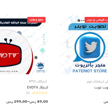
نطاق
السعر:
ت الوهمي في تويتر
cobra iptv
من
خلال
 استفتاءات تويتر
اشتراكات IPTV
ويت تويت
اشتراك EVDTV
(0)
تم
س
89,00
ر.س
–
التقييم
299,00
ر.س
0
من