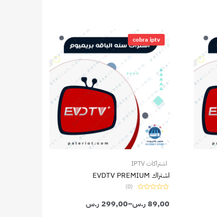
نطاق
السعر:
cobra iptv
من
خلال
اشتراكات IPTV
اشتراك EVDTV PREMIUM
(0)
تم
89,00
ر.س
–
التقييم
299,00
ر.س
0
من