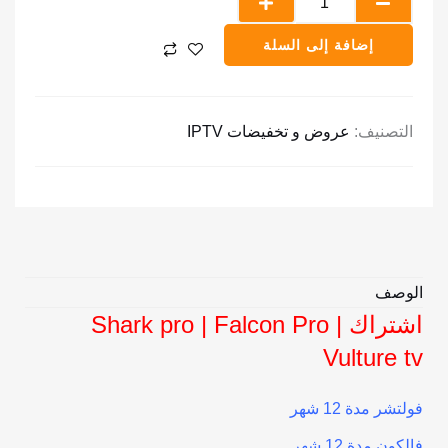
750,00 ر.س.
449,00 ر.س.
اشتراك
إضافة إلى السلة
Shark
pro
|
التصنيف:
عروض و تخفيضات IPTV
Falcon
Pro
|
Vulture
tv
الوصف
اشتراك Shark pro | Falcon Pro |
Vulture tv
فولتشر مدة 12 شهر
فالكون مدة 12 شهر