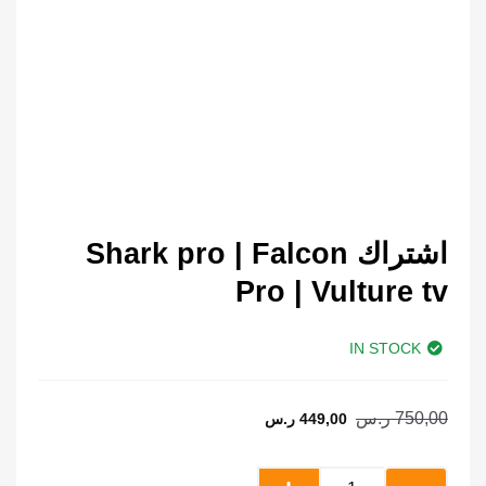
اشتراك Shark pro | Falcon
Pro | Vulture tv
IN STOCK
السعر
السعر
750,00
ر.س
449,00
ر.س
الحالي
الأصلي
هو:
هو:
كمية