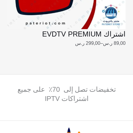
اشتراك EVDTV PREMIUM
89,00
ر.س
–
299,00
ر.س
تخفيضات تصل إلى 70٪ على جميع
اشتراكات IPTV