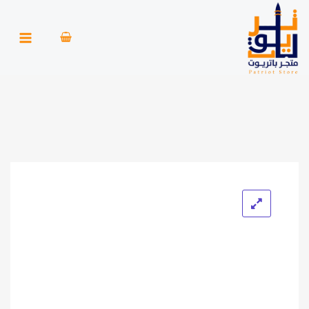
خطي
لى
لمحتوى