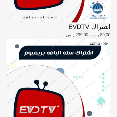
اشتراك EVDTV
89,00
ر.س
–
299,00
ر.س
نطاق
cobra iptv
السعر:
من
خلال