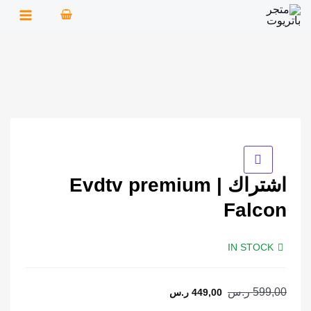
خطي
لى
لمحتوى
اشتراك Evdtv premium |
Falcon
IN STOCK
599,00
ر.س
449,00
ر.س