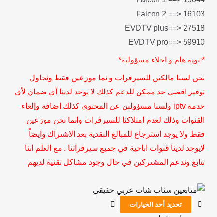
*تنويه هام و اخلاء مسؤولية*
نحن لسنا مالكين للسيرفرات وانما موزعين فقط ونحاول
توفير اقصى حد ممكن للدعم كذلك لا يوجد لدينا أي ضمان لأي
خدمة iptv ولسنا مسؤولين عن المحتوي كذلك اضافة وإلغاء
القنوات وذلك لعدم امتلاكنا للسيرفرات وانما نحن موزعين
فقط ولا يوجد استرجاع للمبالغ النقدية بعد الاشتراك وايضاً
لايوجد لدينا قنوات اباحية في جميع سيرفراتنا . مع العلم اننا
نتابع وندعم المشتركين في حال وجود مشاكل تقنية لديهم
نطاق
نطاق
هناك
هناك
السعر:
السعر:
العديد
العديد
تحديد أحد الخيارات