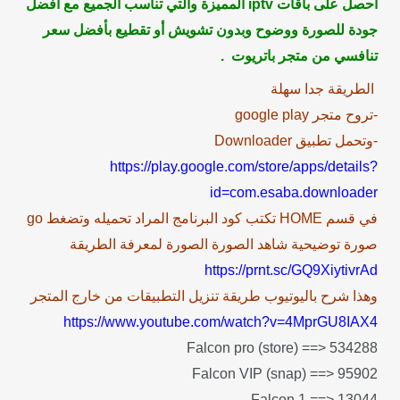
احصل على باقات iptv المميزة والتي تناسب الجميع مع أفضل
جودة للصورة ووضوح وبدون تشويش أو تقطيع بأفضل سعر
تنافسي من متجر باتريوت .
الطريقة جدا سهلة
-تروح متجر google play
-وتحمل تطبيق Downloader
https://play.google.com/store/apps/details?
id=com.esaba.downloader
في قسم HOME تكتب كود البرنامج المراد تحميله وتضغط go
صورة توضيحية شاهد الصورة الصورة لمعرفة الطريقة
https://prnt.sc/GQ9XiytivrAd
وهذا شرح باليوتيوب طريقة تنزيل التطبيقات من خارج المتجر