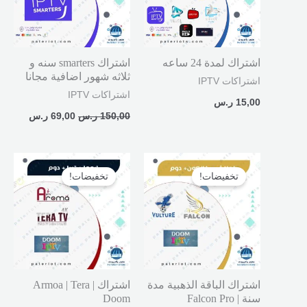
اشتراك لمدة 24 ساعه
اشتراك smarters سنه و
ثلاثه شهور اضافية مجانا
اشتراكات IPTV
اشتراكات IPTV
15,00
ر.س
150,00
ر.س
69,00
ر.س
السعر
السعر
السعر
السعر
الأصلي
الحالي
الأصلي
الحالي
تخفيضات!
تخفيضات!
هو:
هو:
هو:
هو:
510,00 ر.س.
349,00 ر.س.
360,00 ر.س.
220,00 ر.
اشتراك الباقة الذهبية مدة
اشتراك Armoa | Tera |
سنة Falcon Pro |
Doom