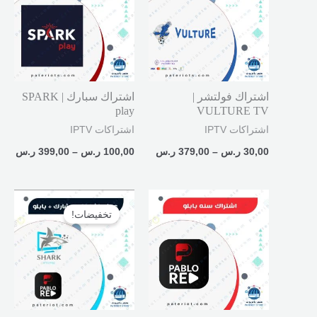
خلال
خلال
اشتراك فولتشر |
اشتراك سبارك | SPARK
play
VULTURE TV
اشتراكات IPTV
اشتراكات IPTV
30,00
ر.س
–
379,00
ر.س
100,00
ر.س
–
399,00
ر.س
السعر
السعر
الأصلي
الحالي
تخفيضات!
هو:
هو:
450,00 ر.س.
299,00 ر.