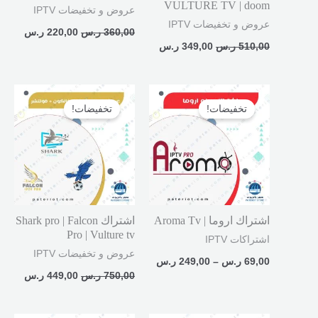
VULTURE TV | doom
عروض و تخفيضات IPTV
عروض و تخفيضات IPTV
360,00
ر.س
220,00
ر.س
510,00
ر.س
349,00
ر.س
نطاق
السعر
السعر
السعر:
الأصلي
الحالي
تخفيضات!
تخفيضات!
من
هو:
هو:
750,00 ر.س.
449,00 ر.
خلال
اشتراك اروما | Aroma Tv
اشتراك Shark pro | Falcon
Pro | Vulture tv
اشتراكات IPTV
عروض و تخفيضات IPTV
69,00
ر.س
–
249,00
ر.س
750,00
ر.س
449,00
ر.س