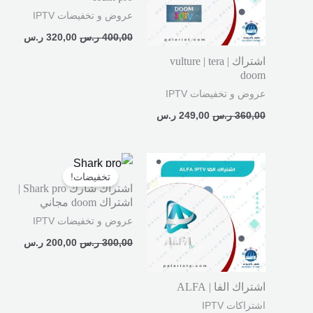
عروض و تخفيضات IPTV
400,00
ر.س
320,00
ر.س
اشتراك vulture | tera |
doom
عروض و تخفيضات IPTV
360,00
ر.س
249,00
ر.س
نطاق
السعر
السعر
السعر:
الأصلي
الحالي
تخفيضات!
من
هو:
هو:
اشتراك شارك Shark pro |
300,00 ر.س.
200,00 ر.
اشتراك doom مجاني
خلال
عروض و تخفيضات IPTV
300,00
ر.س
200,00
ر.س
اشتراك الفا | ALFA
اشتراكات IPTV