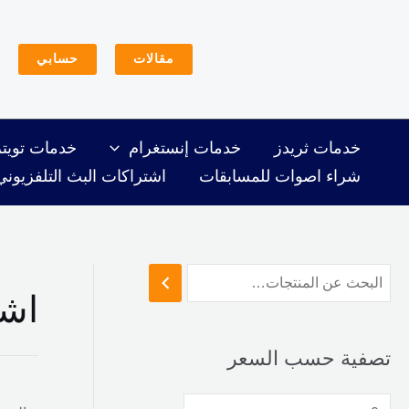
خطي
أ
أ
لى
د
ع
مقالات
حسابي
لمحتوى
ن
ل
ى
ى
س
س
خدمات ثريدز
خدمات إنستغرام
خدمات تويتر
ع
ع
شراء اصوات للمسابقات
اشتراكات البث التلفزيوني
ر
ر
اشت
تصفية حسب السعر