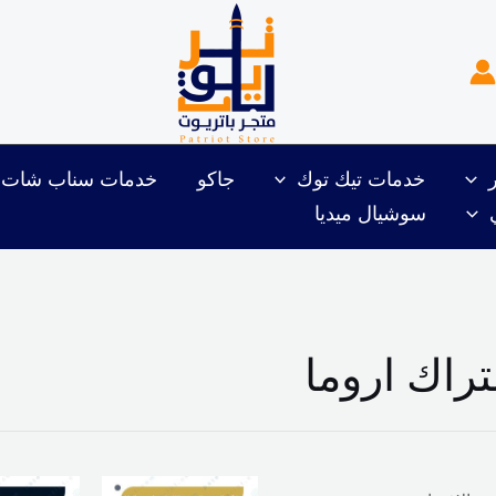
خدمات تيك توك
جاكو
خدمات سناب شات
سوشيال ميديا
راك اروما
نطاق
السعر
ا