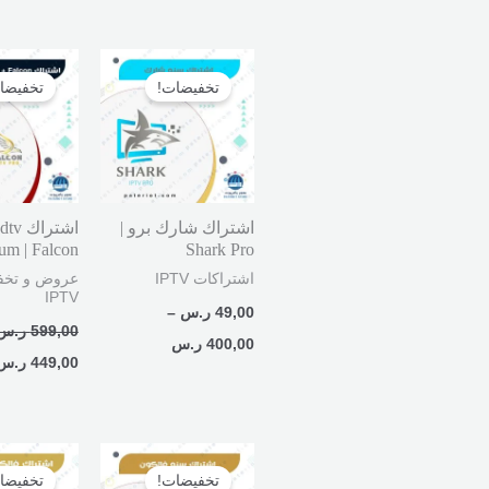
نطاق
السعر
السعر:
الأصلي
تخفيضات!
تخفيضا
من
هو:
599,00 ر.س.
خلال
اشتراك شارك برو |
اشتراك 
um | Falcon
Shark Pro
اشتراكات IPTV
عروض و تخف
IPTV
49,00
ر.س
–
599,00
ر.س
400,00
ر.س
449,00
ر.س
نطاق
السعر
السعر:
الأصلي
تخفيضات!
تخفيضا