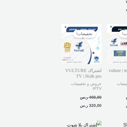
السعر
السعر
السعر
الحالي
الأصلي
الحالي
ت!
تخفيضات!
هو:
هو:
هو:
249,00 ر.س.
400,00 ر.س.
320,00 ر.س.
 vulture | tera |
اشتراك VULTURE
TV | Hulk pro
يضات
عروض و تخفيضات
IPTV
400,00
ر.س
320,00
ر.س
السعر
السعر
السعر