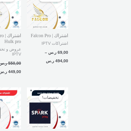
من
هو:
550,00 ر.س.
خلال
اشتراك | Falcon Pro
اشتراك
Hulk pro
اشتراكات IPTV
عروض و تخف
69,00
ر.س
–
IPTV
494,00
ر.س
550,00
ر.س
449,00
ر.س
نطاق
السعر:
تخفيضات!
من
خلال