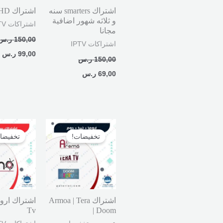
اشتراك smarters سنه
اشتراك MYHD
و ثلاثه شهور اضافية
اشتراكات IPTV
مجانا
150,00
ر.س
اشتراكات IPTV
99,00
ر.س
150,00
ر.س
69,00
ر.س
السعر
السعر
الأصلي
الحالي
تخفيضات!
تخفيضا
هو:
هو:
360,00 ر.س.
220,00 ر.س.
اشتراك Armoa | Tera
Tv
| Doom