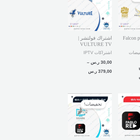
هو:
من
449,00 ر.س.
خلال
 Falcon pro |
اشتراك فولتشر |
VULTURE TV
يضات
اشتراكات IPTV
30,00
ر.س
–
379,00
ر.س
السعر
السعر
الأصلي
الحالي
تخفيضات!
هو:
هو:
450,00 ر.س.
299,00 ر.س.