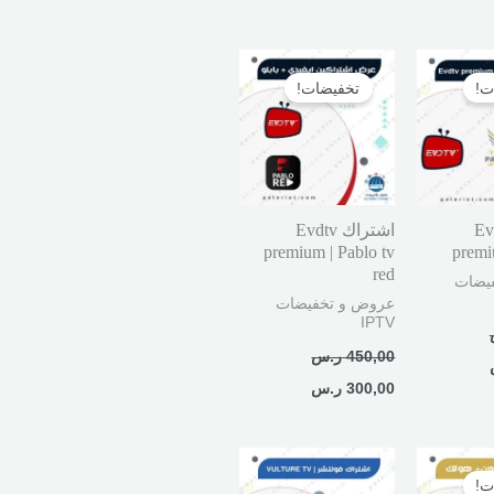
السعر
السعر
السعر
الحالي
الأصلي
الحالي
ت!
تخفيضات!
هو:
هو:
هو:
449,00 ر.س.
450,00 ر.س.
300,00 ر.س.
Evdtv
اشتراك Evdtv
premium | Pablo tv
premi
red
يضات
عروض و تخفيضات
IPTV
450,00
ر.س
300,00
ر.س
السعر
نطاق
الحالي
السعر:
ت!