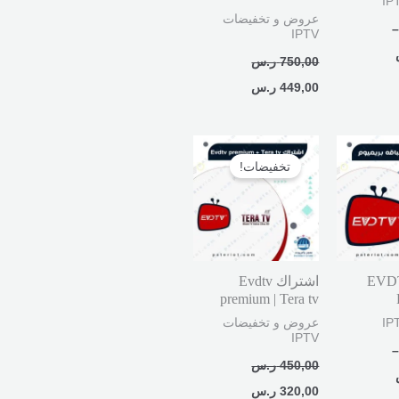
عروض و تخفيضات
–
IPTV
750,00
ر.س
449,00
ر.س
نطاق
السعر
السعر
السعر:
الأصلي
الحالي
تخفيضات!
من
هو:
هو:
450,00 ر.س.
320,00 ر.س.
خلال
ك EVDTV
اشتراك Evdtv
premium | Tera tv
عروض و تخفيضات
IPTV
–
450,00
ر.س
320,00
ر.س