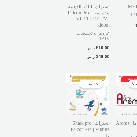
اشتراك الباقة الذهبية
مدة سنة Falcon Pro |
VULTURE TV |
doom
عروض و تخفيضات
IPTV
510,00
ر.س
349,00
ر.س
نطاق
السعر
السعر
السعر:
الأصلي
الحالي
ت!
تخفيضات!
من
هو:
هو:
750,00 ر.س.
449,00 ر.س.
خلال
اشتراك اروما | Aroma
اشتراك Shark pro |
Falcon Pro | Vulture
tv