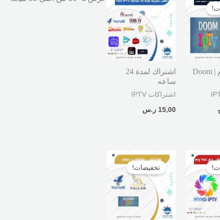
لحالي
ت!
و:
59, ر.س.
اشتراك دوم | Doom
اشتراك لمدة 24
ساعه
اشتراكات IPTV
15,00
ر.س
لسعر
السعر
السعر
لحالي
الأصلي
الحالي
ت!
تخفيضات!
و:
هو:
هو:
99, ر.س.
510,00 ر.س.
349,00 ر.س.