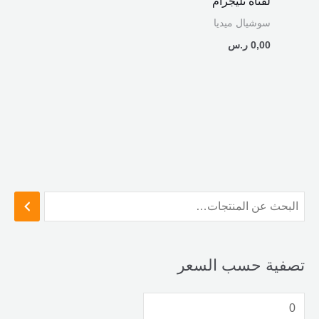
لقناة تليجرام
سوشيال ميديا
0,00
ر.س
تصفية حسب السعر