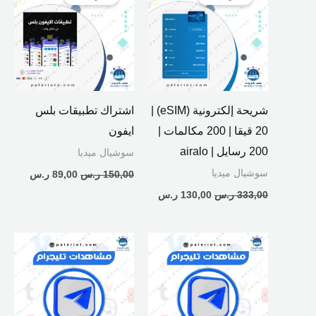
هو:
هو:
هو:
هو:
333,00 ر.س.
130,00 ر.س.
150,00 ر.س.
89,00 ر.س.
شريحة إلكترونية (eSIM) |
اشتراك تطبيقات بلس
20 قيقا | 200 مكالمات |
ايفون
200 رسايل | airalo
سوشيال ميديا
سوشيال ميديا
150,00
ر.س
89,00
ر.س
333,00
ر.س
130,00
ر.س