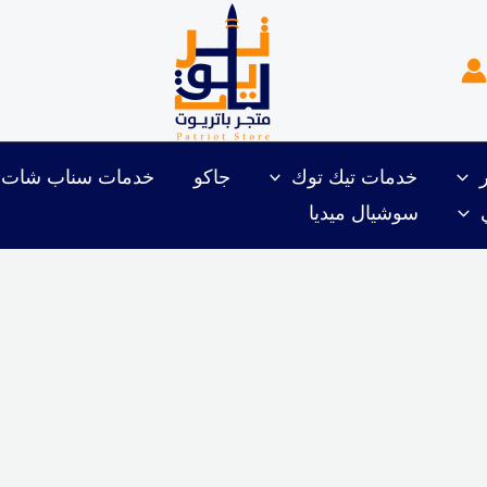
خدمات تيك توك
جاكو
خدمات سناب شات
سوشيال ميديا