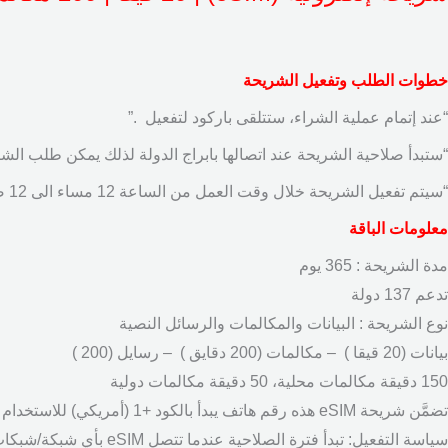
خطوات الطلب وتفعيل الشريحة
“عند إتمام عملية الشراء، ستتلقى باركود لتفعيل .”
“ستبدأ صلاحية الشريحة عند اتصالها بابراج الدولة لذلك يمكن طلب الشريحة قبل 24 ساعة من
“سيتم تفعيل الشريحة خلال وقت العمل من الساعة 12 مساء الى 12 صباحا”
معلومات الباقة
مدة الشريحة : 365 يوم
تدعم 137 دولة
نوع الشريحة : البيانات والمكالمات والرسائل النصية
بيانات (20 قيقا ) – مكالمات (200 دقايق ) – رسايل (200 )
150 دقيقة مكالمات محلية، 50 دقيقة مكالمات دولية
تضمَّن شريحة eSIM هذه رقم هاتف يبدأ بالكود +1 (أمريكي) للاستخدام الدولي. تحويل المكالمات والبريد الصوتي غير مدعومَين
سياسة التفعيل: تبدأ فترة الصلاحية عندما تتصل ‎eSIM‎ بأي شبكة/شبكات مدعومة‎.