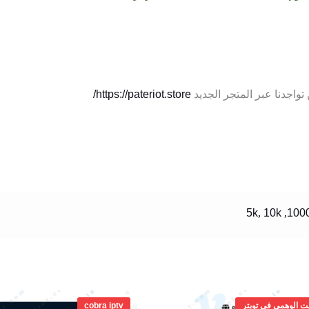
تواجدنا عبر المتجر الجديد
https://pateriot.store/
5k
,
10k
,
100
نطاق
السعر:
ت الوهمي في تويتر
cobra iptv