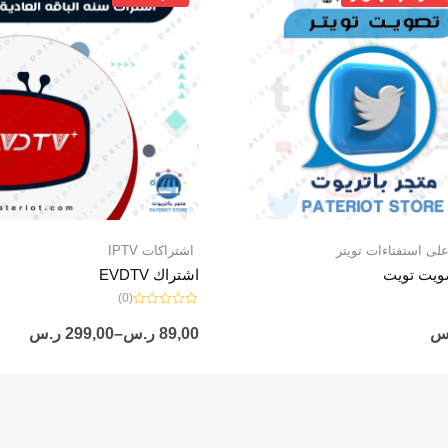
من
خلال
لى استفتاءات تويتر
اشتراكات IPTV
صويت تويت
اشتراك EVDTV
(0)
تم
التقييم
س
89,00
ر.س
–
299,00
ر.س
0
من
5