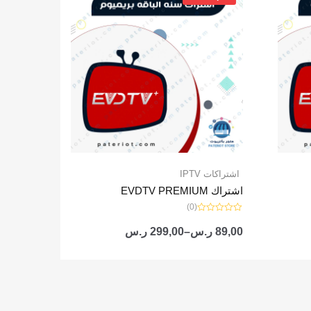
من
خلال
اشتراكات IPTV
اشتراك EVDTV PREMIUM
(0)
تم
التقييم
89,00
ر.س
–
299,00
ر.س
0
من
5