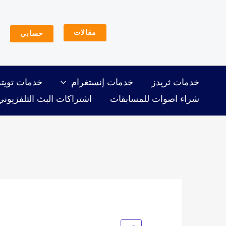
خطي
لى
مقالات
حسابي
لمحتوى
خدمات ثريدز
خدمات إنستغرام
خدمات تويتر
شراء اصوات للمسابقات
اشتراكات البث التلفزيوني