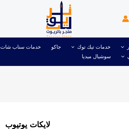
خدمات تيك توك
جاكو
خدمات سناب شات
سوشيال ميديا
لايكات يوتيوب