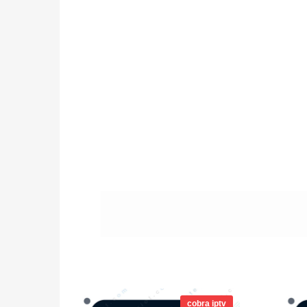
نطاق
السعر:
cobra iptv