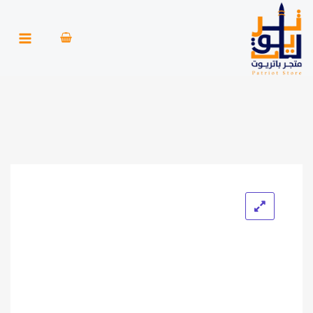
خطي
لى
لمحتوى