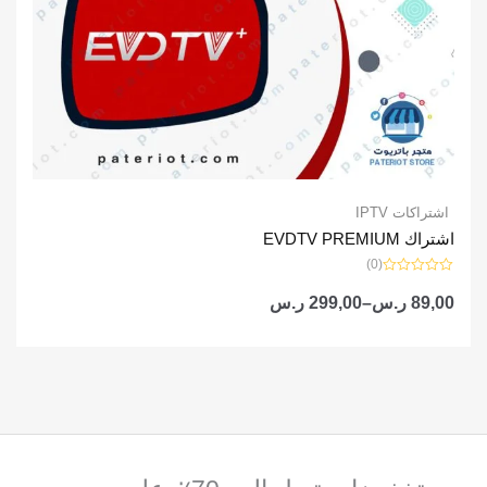
اشتراكات IPTV
اشتراك EVDTV PREMIUM
(0)
تم
التقييم
89,00
ر.س
–
299,00
ر.س
0
من
5