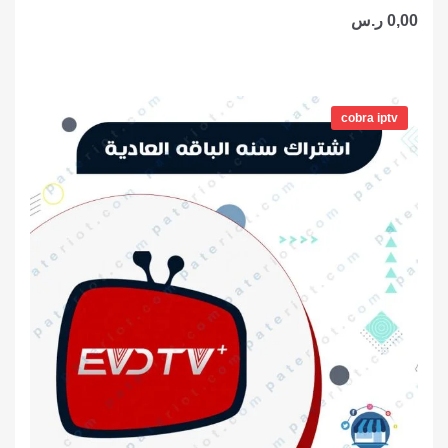
0,00
ر.س
نطاق
السعر:
cobra iptv
من
خلال