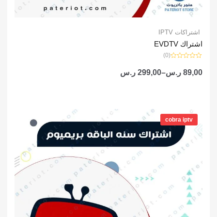
اشتراكات IPTV
اشتراك EVDTV
(0)
تم
التقييم
89,00
ر.س
–
299,00
ر.س
0
من
5
نطاق
السعر:
cobra iptv
من
خلال