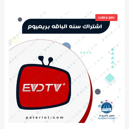
نطاق
السعر:
cobra iptv
من
خلال