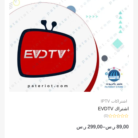
اشتراكات IPTV
اشتراك EVDTV
(0)
تم
التقييم
89,00
ر.س
–
299,00
ر.س
0
من
5