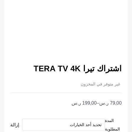
اشتراك تيرا TERA TV 4K
غير متوفر في المخزون
نطاق
79,00
ر.س
–
199,00
ر.س
السعر:
من
كمية
المدة
إزالة
اشتراك
المطلوبة