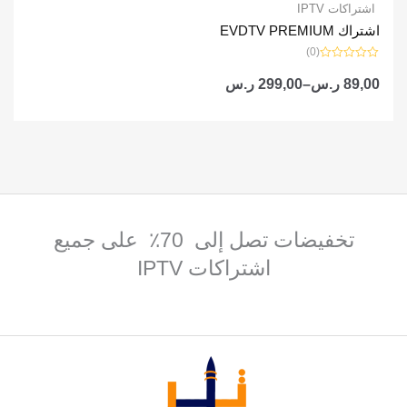
اشتراكات IPTV
اشتراك EVDTV PREMIUM
(0)
تم
التقييم
89,00
ر.س
–
299,00
ر.س
0
من
5
تخفيضات تصل إلى 70٪ على جميع
اشتراكات IPTV