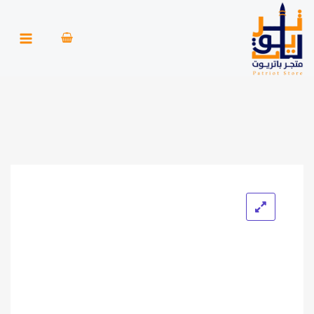
خطي
لى
لمحتوى