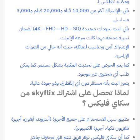
ومكتبة نتفلكس ).
يأتي بالإشتراك أكثر من 10,000 قناة و20,000 فيلم و3,000
مسلسل.
يأتي البث بجودات متعددة (4K – FHD – HD – SD) لضمان
تجربة ممتعة مهما كانت سرعة الإنترنت.
الإشتراك آمن ومناسب للعائلة، حيث أنه خالي من القنوات
الإباحية.
كما يتم الحرص على تحديث المكتبة بشكل مستمر، كما يمكن
طلب أي محتوى غير موجود.
يتميز البث بأنه مستقر دون أي إنقطاع، وذو جودة عالية.
لماذا تحصل على اشتراك skyflix من
سكاي فليكس ؟
تطبيق سهل الاستخدام على جميع الأجهزة (أندرويد، آيفون، أجهزة
تلفزيون ذكية، أجهزة الكمبيوتر).
كما أن سكاي فليكس توفر فريق دعم فني محترف جاهز