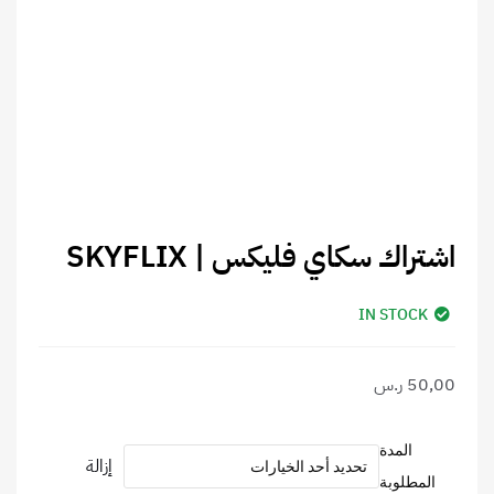
اشتراك سكاي فليكس | SKYFLIX
IN STOCK
50,00
ر.س
كمية
المدة
إزالة
اشتراك
المطلوبة