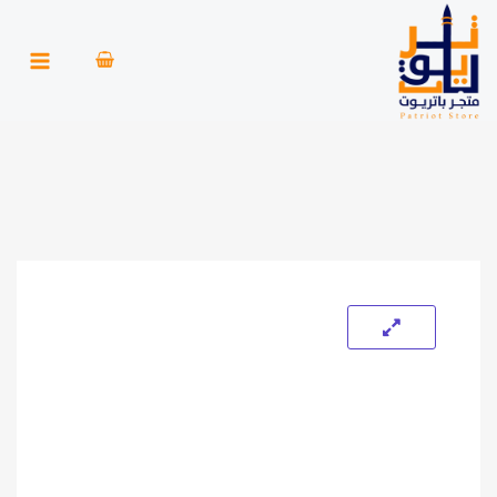
خطي
لى
لمحتوى