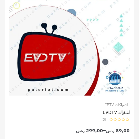
اشتراكات IPTV
اشتراك EVDTV
(0)
تم
89,00
ر.س
–
التقييم
299,00
ر.س
0
من