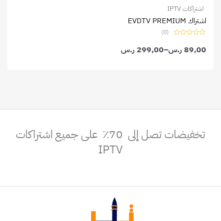
اشتراكات IPTV
اشتراك EVDTV PREMIUM
(0)
تم
89,00
ر.س
–
التقييم
299,00
ر.س
0
من
5
تخفيضات تصل إلى 70٪ على جميع اشتراكات
IPTV