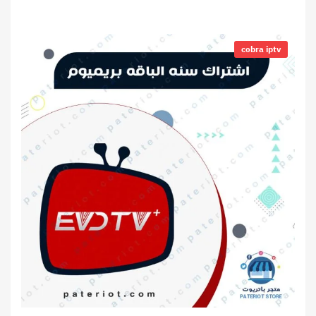
5
نطاق
السعر:
cobra iptv
من
خلال