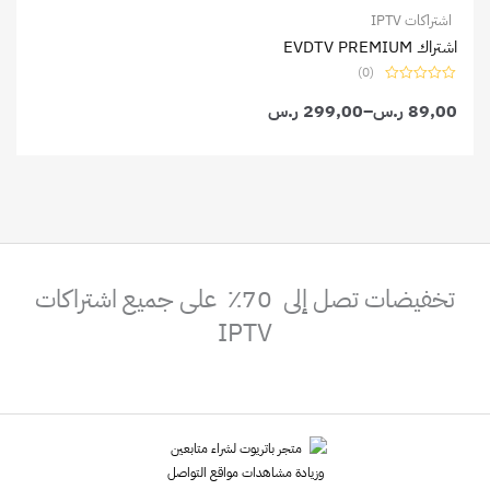
اشتراكات IPTV
خلال
اشتراك EVDTV PREMIUM
(0)
تم
89,00
ر.س
–
التقييم
299,00
ر.س
0
من
5
تخفيضات تصل إلى 70٪ على جميع اشتراكات
IPTV