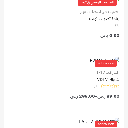
التصويت الوهمي في تويتر
تصويت على استفتاءات تويتر
زيادة تصويت تويت
(1)
0,00
ر.س
نطاق
السعر:
cobra iptv
من
اشتراكات IPTV
خلال
اشتراك EVDTV
(0)
تم
89,00
ر.س
–
التقييم
299,00
ر.س
0
من
5
نطاق
السعر:
cobra iptv
من