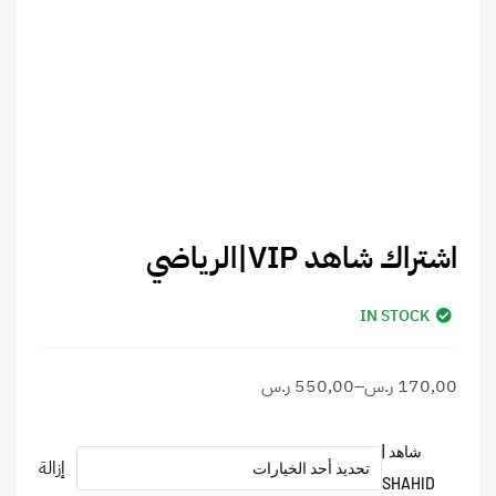
اشتراك شاهد VIP|الرياضي
IN STOCK
نطاق
170,00
ر.س
–
550,00
ر.س
السعر:
من
كمية
شاهد |
إزالة
اشتراك
SHAHID