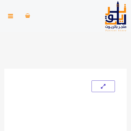
خطي
لى
لمحتوى