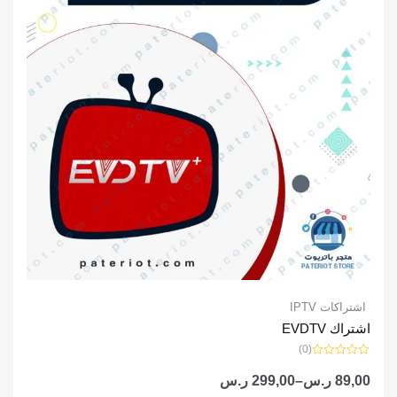
خلال
اشتراكات IPTV
اشتراك EVDTV
(0)
تم
التقييم
89,00
ر.س
–
299,00
ر.س
0