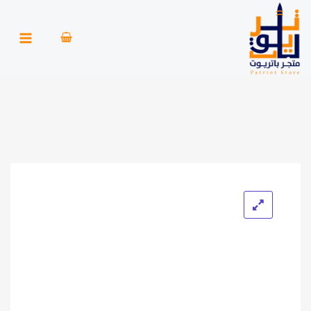
خطي
لى
لمحتوى