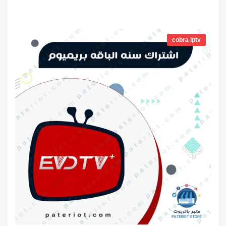
من
5
نطاق
السعر:
cobra iptv
من
خلال