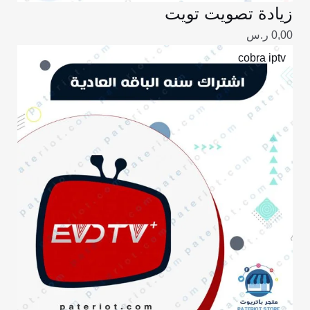
زيادة تصويت تويت
0,00
ر.س
نطاق
cobra iptv
السعر:
من
خلال