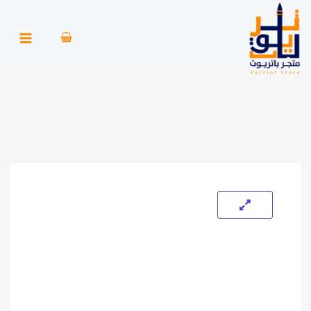
خطي
لى
لمحتوى