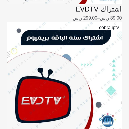
اشتراك EVDTV
89,00
ر.س
–
299,00
ر.س
نطاق
cobra iptv
السعر:
من
خلال