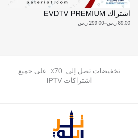
اشتراك EVDTV PREMIUM
89,00
ر.س
–
299,00
ر.س
تخفيضات تصل إلى 70٪ على جميع
اشتراكات IPTV