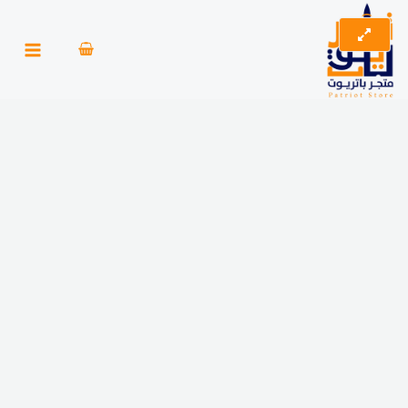
خطي
كمية
لى
لايكات
لمحتوى
انستقرام
حقيقي
سعودي