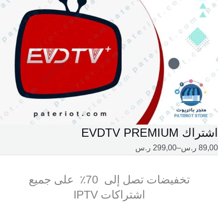
اشتراك EVDTV PREMIUM
89,00
ر.س
–
299,00
ر.س
تخفيضات تصل إلى 70٪ على جميع
اشتراكات IPTV