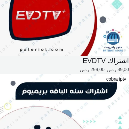
اشتراك EVDTV
89,00
ر.س
–
299,00
ر.س
طاق
cobra iptv
لسعر:
ن
لال