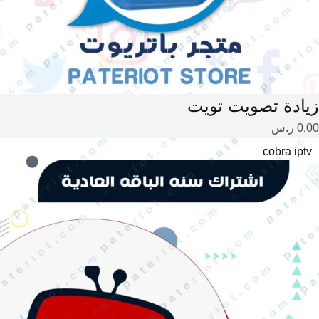
زيادة تصويت تويت
0,00
ر.س
طاق
cobra iptv
لسعر:
ن
لال