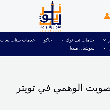
خدمات تيك توك
جاكو
خدمات سناب شات
سوشيال ميديا
صويت الوهمي في تويتر