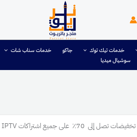
خدمات تيك توك
جاكو
خدمات سناب شات
سوشيال ميديا
تخفيضات تصل إلى 70٪ على جميع اشتراكات IPTV